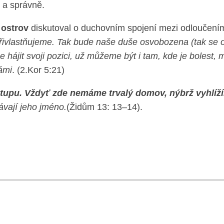
ě a správně.
 ostrov
diskutoval o duchovním spojení mezi odloučením 
přivlastňujeme. Tak bude naše duše osvobozena (tak se 
ájit svoji pozici, už můžeme být i tam, kde je bolest, m
ámi
. (2.Kor 5:21)
tupu. Vždyť zde nemáme trvalý domov, nýbrž vyhlíží
ávají jeho jméno.
(Židům 13: 13–14).