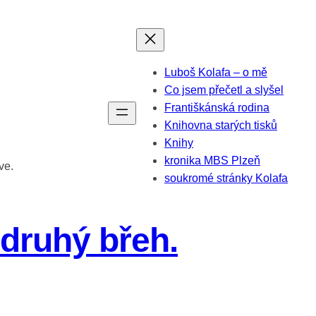
Luboš Kolafa – o mě
Co jsem přečetl a slyšel
Františkánská rodina
Knihovna starých tisků
Knihy
kronika MBS Plzeň
ve.
soukromé stránky Kolafa
 druhý břeh.