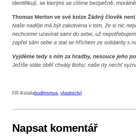
identifikují, se kterými se cítíme bezpečně, moráln
Thomas Merton ve své knize Žádný člověk není
Naše naděje má být zakotvena v tom, že si nic ne
nechceme uzavírat sami do sebe, už nepotřebujeme h
zapřel sám sebe a stal se hříchem ze solidarity s n
Vyjděme tedy s ním za hradby, nesouce jeho po
Ježíše stále oběť chvály Bohu; naše rty nechť vyzn
FR-Kolafa
budhismus
, 
vlastnictví
Napsat komentář