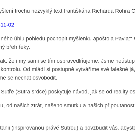
šlení trochu nezvyklý text františkána Richarda Rohra 
-11-02
iného úhlu pohledu pochopit myšlenku apoštola Pavla:“
hý břeh řeky.
í tak, že i my sami se tím ospravedlňujeme. Jsme neústu
ontrolu. Od mládí si postupně vytváříme své falešné já,
me se nechat osvobodit.
Sutře (Sutra srdce) poskytuje návod, jak se od reality osv
ku, od našich ztrát, našeho smutku a našich připoutano
nii (inspirovanou právě Sutrou) a povzbudit vás, abyste s