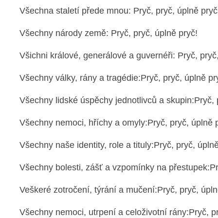
Všechna staletí přede mnou: Pryč, pryč, úplně pryč
Všechny národy země: Pryč, pryč, úplně pryč!
Všichni králové, generálové a guvernéři: Pryč, pryč
Všechny války, rány a tragédie:Pryč, pryč, úplně pr
Všechny lidské úspěchy jednotlivců a skupin:Pryč, 
Všechny nemoci, hříchy a omyly:Pryč, pryč, úplně 
Všechny naše identity, role a tituly:Pryč, pryč, úpln
Všechny bolesti, zášť a vzpomínky na přestupek:Pry
Veškeré zotročení, týrání a mučení:Pryč, pryč, úpln
Všechny nemoci, utrpení a celoživotní rány:Pryč, pr