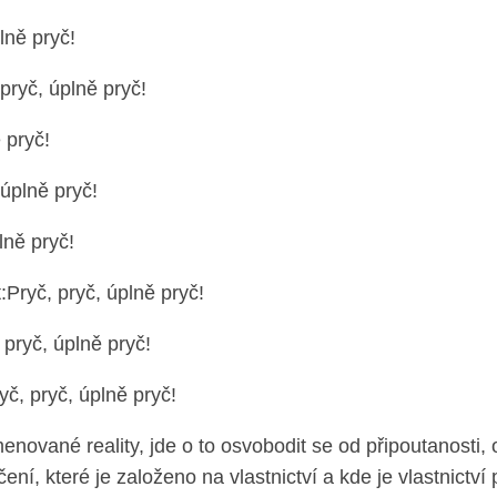
lně pryč!
pryč, úplně pryč!
 pryč!
úplně pryč!
lně pryč!
Pryč, pryč, úplně pryč!
pryč, úplně pryč!
yč, pryč, úplně pryč!
enované reality, jde o to osvobodit se od připoutanosti, 
ní, které je založeno na vlastnictví a kde je vlastnictví