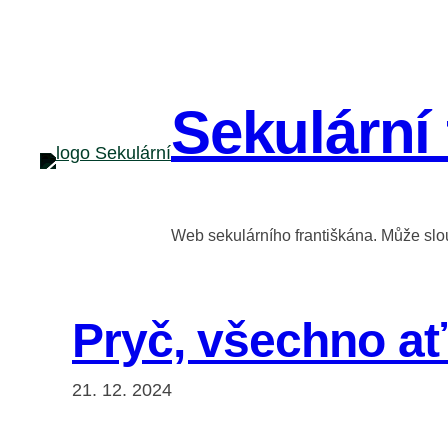
Přeskočit
na
obsah
Sekulární 
Web sekulárního františkána. Může slouž
Pryč, všechno ať 
21. 12. 2024