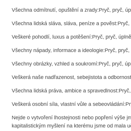
Všechna odmítnutí, opuštění a zrady:Pryč, pryč, úp
Všechna lidská sláva, sláva, peníze a pověst:Pryč, 
Veškeré pohodlí, luxus a potěšení:Pryč, pryč, úplně
Všechny nápady, informace a ideologie:Pryč, pryč, 
Všechny obrázky, vzhled a soukromí:Pryč, pryč, úp
Veškerá naše nadřazenost, sebejistota a odbornost:
Všechna lidská práva, ambice a spravedlnost:Pryč, 
Veškerá osobní síla, vlastní vůle a sebeovládání:Pr
Nejde o vytvoření lhostejnosti nebo popření výše jm
kapitalistickým myšlení na kterému jsme od mala uče