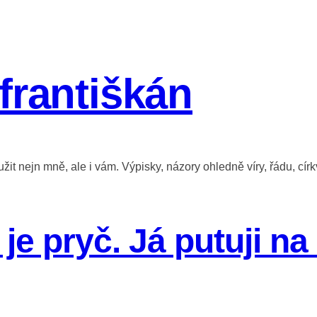
františkán
it nejn mně, ale i vám. Výpisky, názory ohledně víry, řádu, círk
je pryč. Já putuji na