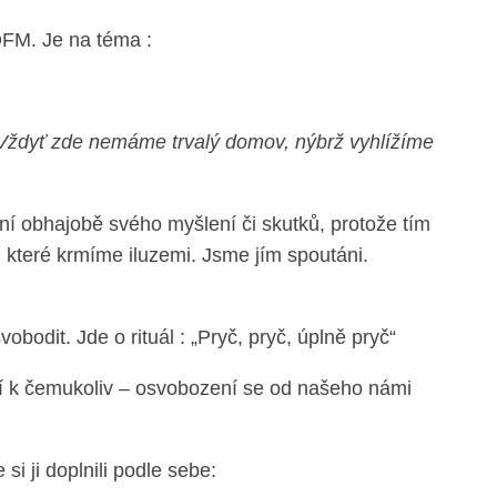
OFM. Je na téma :
Vždyť zde nemáme trvalý domov, nýbrž vyhlížíme
pní obhajobě svého myšlení či skutků, protože tím
 které krmíme iluzemi. Jsme jím spoutáni.
obodit. Jde o rituál : „Pryč, pryč, úplně pryč“
stí k čemukoliv – osvobození se od našeho námi
i ji doplnili podle sebe: