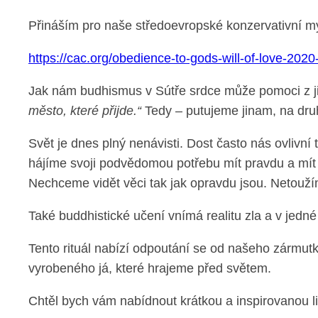
Přináším pro naše středoevropské konzervativní my
https://cac.org/obedience-to-gods-will-of-love-2020
Jak nám budhismus v Sútře srdce může pomoci z j
město, které přijde.“
Tedy – putujeme jinam, na dru
Svět je dnes plný nenávisti. Dost často nás ovlivn
hájíme svoji podvědomou potřebu mít pravdu a mít k
Nechceme vidět věci tak jak opravdu jsou. Netouží
Také buddhistické učení vnímá realitu zla a v jedné 
Tento rituál nabízí odpoutání se od našeho zármut
vyrobeného já, které hrajeme před světem.
Chtěl bych vám nabídnout krátkou a inspirovanou lita