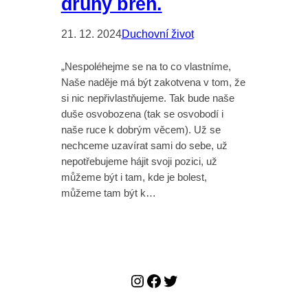
druhý břeh.
21. 12. 2024
Duchovní život
„Nespoléhejme se na to co vlastníme,
Naše naděje má být zakotvena v tom, že
si nic nepřivlastňujeme. Tak bude naše
duše osvobozena (tak se osvobodí i
naše ruce k dobrým věcem). Už se
nechceme uzavírat sami do sebe, už
nepotřebujeme hájit svoji pozici, už
můžeme být i tam, kde je bolest,
můžeme tam být k…
Instagram
Facebook
Twitter