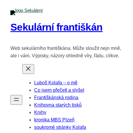
Přeskočit
na
obsah
Sekulární františkán
Web sekulárního františkána. Může sloužit nejn mně,
ale i vám. Výpisky, názory ohledně víry, řádu, církve.
Luboš Kolafa – o mě
Co jsem přečetl a slyšel
Františkánská rodina
Knihovna starých tisků
Knihy
kronika MBS Plzeň
soukromé stránky Kolafa