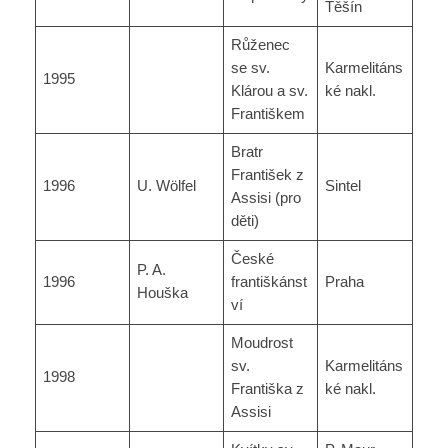
Těšín
Růženec
se sv.
Karmelitáns
1995
Klárou a sv.
ké nakl.
Františkem
Bratr
František z
1996
U. Wölfel
Sintel
Assisi (pro
děti)
České
P. A.
1996
františkánst
Praha
Houška
ví
Moudrost
sv.
Karmelitáns
1998
Františka z
ké nakl.
Assisi