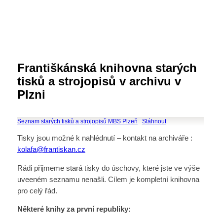
Františkánská knihovna starých
tisků a strojopisů v archivu v
Plzni
Seznam starých tisků a strojopisů MBS Plzeň
Stáhnout
Tisky jsou možné k nahlédnutí – kontakt na archiváře :
kolafa@frantiskan.cz
Rádi přijmeme stará tisky do úschovy, které jste ve výše
uveeném seznamu nenašli. Cílem je kompletní knihovna
pro celý řád.
Některé knihy za první republiky: