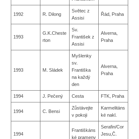
Světec z
1992
R. Dilong
Řád, Praha
Assisi
Sv.
G.K.Cheste
Alverna,
1993
František z
rton
Praha
Assisi
Myšlenky
sv.
Alverna,
1993
M. Sládek
Františka
Praha
na každý
den
1994
J. Pečený
Cesta
FTK, Praha
Zůstávejte
Karmelitáns
1994
C. Bensi
v pokoji
ké nakl.
Serafin/Cor
Františkáns
1994
Jesu,Č.
ké prameny