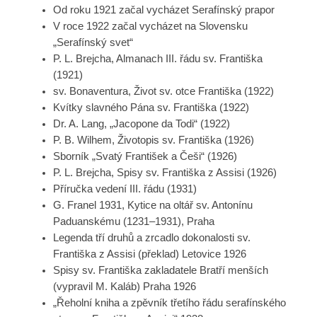
Od roku 1921 začal vycházet Serafínský prapor
V roce 1922 začal vycházet na Slovensku
„Serafínský svet“
P. L. Brejcha, Almanach III. řádu sv. Františka
(1921)
sv. Bonaventura, Život sv. otce Františka (1922)
Kvítky slavného Pána sv. Františka (1922)
Dr. A. Lang, „Jacopone da Todi“ (1922)
P. B. Wilhem, Životopis sv. Františka (1926)
Sborník „Svatý František a Češi“ (1926)
P. L. Brejcha, Spisy sv. Františka z Assisi (1926)
Příručka vedení III. řádu (1931)
G. Franel 1931, Kytice na oltář sv. Antonínu
Paduanskému (1231–1931), Praha
Legenda tří druhů a zrcadlo dokonalosti sv.
Františka z Assisi (překlad) Letovice 1926
Spisy sv. Františka zakladatele Bratří menších
(vypravil M. Kaláb) Praha 1926
„Řeholní kniha a zpěvník třetího řádu serafínského