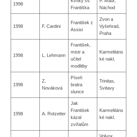
Kvítky sv.
P. Maur,
1998
Františka
Náchod
Zvon a
František z
1998
F. Cardini
Vyšehrad,
Assisi
Praha
František,
mistr a
Karmelitáns
1998
L. Lehmann
učitel
ké nakl.
modlitby
Píseň
Z.
Trinitas,
1998
bratra
Nováková
Svitavy
slunce
Jak
František
Karmelitáns
1998
A. Rotzetter
kázal
ké nakl.
zvířatům
Volvox