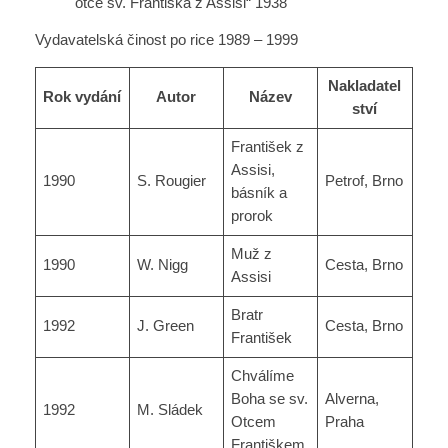
otce sv. Františka z Assisi“ 1938
Vydavatelská činost po rice 1989 – 1999
Nakladatel
Rok vydání
Autor
Název
ství
František z
Assisi,
1990
S. Rougier
Petrof, Brno
básník a
prorok
Muž z
1990
W. Nigg
Cesta, Brno
Assisi
Bratr
1992
J. Green
Cesta, Brno
František
Chválíme
Boha se sv.
Alverna,
1992
M. Sládek
Otcem
Praha
Františkem