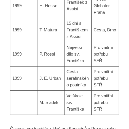
František z
1999
H. Hesse
Globator,
Assisi
Praha
15 dní s
1999
T. Matura
Františkem
Cesta, Brno
z Assisi
Největší
Pro vnitřní
1999
P. Rossi
dílo sv.
potřebu
Františka
SFŘ
Cesta
Pro vnitřní
1999
J. E. Urban
serafínskéh
potřebu
o poutníka
SFŘ
Ve škole
Pro vnitřní
M. Sládek
sv.
potřebu
Františka
SFŘ
Časopis pro terciáře z kláštera Kapucínů v Praze z roku