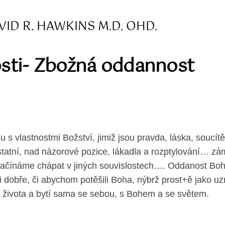
VID R. HAWKINS M.D. OHD.
osti- Zbožná oddannost
 s vlastnostmi Božství, jimiž jsou pravda, láska, soucí
ostatní, nad názorové pozice, lákadla a rozptylování… zá
y začínáme chápat v jiných souvislostech…. Oddanost Bo
 dobře, či abychom potěšili Boha, nýbrž prost+ě jako uz
b života a bytí sama se sebou, s Bohem a se světem.