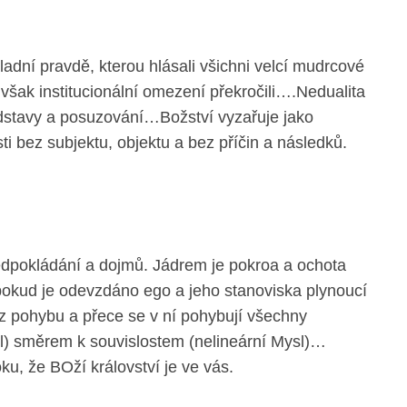
adní pravdě, kterou hlásali všichni velcí mudrcové
však institucionální omezení překročili….Nedualita
edstavy a posuzování…Božství vyzařuje jako
ti bez subjektu, objektu a bez příčin a následků.
ředpokládání a dojmů. Jádrem je pokroa a ochota
pokud je odevzdáno ego a jeho stanoviska plynoucí
ez pohybu a přece se v ní pohybují všechny
l) směrem k souvislostem (nelineární Mysl)…
u, že BOží království je ve vás.