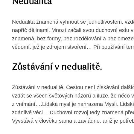
Nedualita
Nedualita znamená vyhnout se jednotlivostem, vzdát
napříč dějinami. Mnozí začali svou duchovní estu 
znamená, bez formy, bez rozdělování a bez omezení
vědomí, jež je zdrojem stvoření… Při používání term
Zůstávání v nedualitě.
Zůstávání v nedualitě. Cestou není získávání další
vzdát se všech světových názorů a iluze, že něco
z vnímání….Lidská mysl je nahrazena Myslí. Lidská
zdánlivé věci….Duchovní rozvoj tedy znamená přec
Vyvstává v člověku sama a zavládne, aniž je potřeb