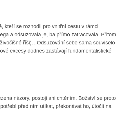
 kteří se rozhodli pro vnitřní cestu v rámci
 ega a odsuzovala je, ba přímo zatracovala. Přitom
 v živočišné říši)…Odsuzování sebe sama souviselo
akové excesy dodnes zastávají fundamentalistické
zena názory, postoji ani chtěním. Božství se proto
potřebí před ním utíkat, překonávat ho, útočit na