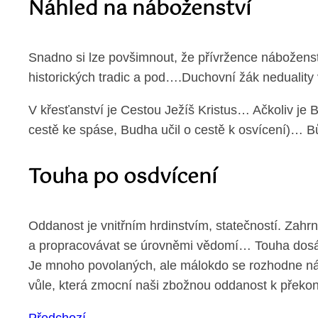
Náhled na náboženství
Snadno si lze povšimnout, že přívržence náboženství
historických tradic a pod….Duchovní žák neduality 
V křesťanství je Cestou Ježíš Kristus… Ačkoliv je Bo
cestě ke spáse, Budha učil o cestě k osvícení)… Bů
Touha po osdvícení
Oddanost je vnitřním hrdinstvím, statečností. Zahrn
a propracovávat se úrovněmi vědomí… Touha dosáhno
Je mnoho povolaných, ale málokdo se rozhodne nás
vůle, která zmocní naši zbožnou oddanost k překon
Předchozí