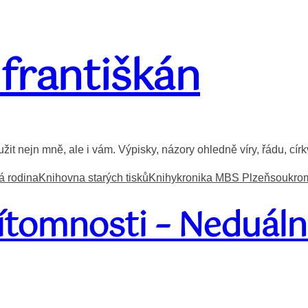
 františkán
it nejn mně, ale i vám. Výpisky, názory ohledně víry, řádu, círk
á rodina
Knihovna starých tisků
Knihy
kronika MBS Plzeň
soukrom
ítomnosti – Neduáln