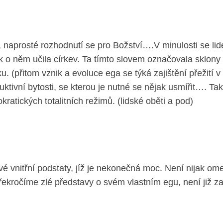
 naprosté rozhodnutí se pro Božství….V minulosti se lidé,
ak o něm učila církev. Ta tímto slovem označovala sklony
. (přitom vznik a evoluce ega se týká zajištění přežití
uktivní bytosti, se kterou je nutné se nějak usmířit…. T
atických totalitních režimů. (lidské oběti a pod)
 vnitřní podstaty, jíž je nekonečná moc. Není nijak ome
řekročíme zlé představy o svém vlastním egu, není již za