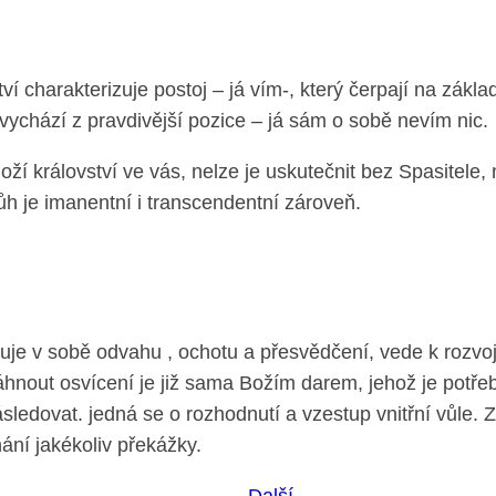
 charakterizuje postoj – já vím-, který čerpají na základ
vychází z pravdivější pozice – já sám o sobě nevím nic.
ží království ve vás, nelze je uskutečnit bez Spasitele, 
h je imanentní i transcendentní zároveň.
uje v sobě odvahu , ochotu a přesvědčení, vede k rozvoji
ut osvícení je již sama Božím darem, jehož je potřeba 
ledovat. jedná se o rozhodnutí a vzestup vnitřní vůle.
ání jakékoliv překážky.
Další