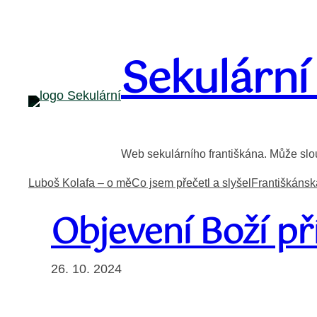
Přeskočit
na
Sekulární
obsah
Web sekulárního františkána. Může slouž
Luboš Kolafa – o mě
Co jsem přečetl a slyšel
Františkánsk
Objevení Boží př
26. 10. 2024