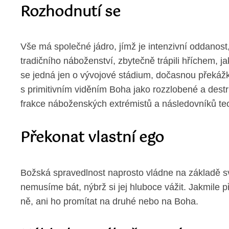
Rozhodnutí se
Vše má společné jádro, jímž je intenzivní oddanost,
tradičního náboženství, zbytečně trápili hříchem, j
se jedná jen o vývojové stádium, dočasnou překážku
s primitivním viděním Boha jako rozzlobené a destr
frakce náboženských extrémistů a následovníků teokr
Překonat vlastní ego
Božská spravedlnost naprosto vládne na základě své
nemusíme bát, nýbrž si jej hluboce vážit. Jakmile p
ně, ani ho promítat na druhé nebo na Boha.