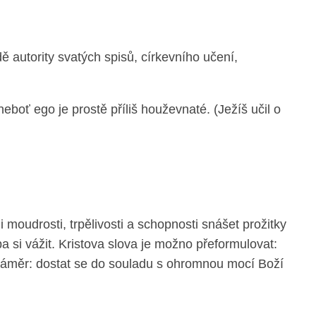
ě autority svatých spisů, církevního učení,
neboť ego je prostě příliš houževnaté. (Ježíš učil o
 moudrosti, trpělivosti a schopnosti snášet prožitky
si vážit. Kristova slova je možno přeformulovat:
 Záměr: dostat se do souladu s ohromnou mocí Boží