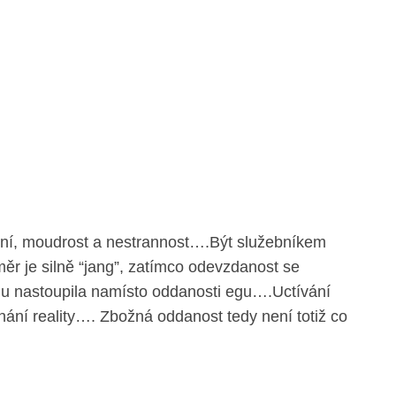
tění, moudrost a nestrannost….Být služebníkem
měr je silně “jang”, zatímco odevzdanost se
hu nastoupila namísto oddanosti egu….Uctívání
nání reality…. Zbožná oddanost tedy není totiž co