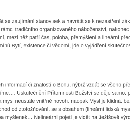
 se zaujímání stanovisek a navrátit se k nezastření zákl
v rámci tradičního organizovaného náboženství, nakonec 
, mezi něž patří čas, poloha, přemýšlení a lineární př
ínů Bytí, existence či vědomí, jde o vyjádření skutečnos
ch informací či znalostí o Bohu, nýbrž vzdát se všeho p
 víme…. Uskutečnění Přítomnosti Božství se děje samo, 
 mysl neustále vnitřně hovoří, naopak Mysl je klidná, b
hod od ztotožňování. se s obsahem (lineární lidská mys
a myšlenek… Nelineární pojetí je vidět na Ježíšově výrok