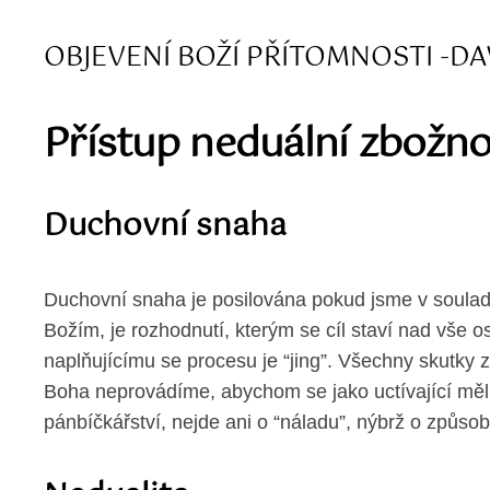
OBJEVENÍ BOŽÍ PŘÍTOMNOSTI -DA
Přístup neduální zbožn
Duchovní snaha
Duchovní snaha je posilována pokud jsme v souladu
Božím, je rozhodnutí, kterým se cíl staví nad vše 
naplňujícímu se procesu je “jing”. Všechny skutk
Boha neprovádíme, abychom se jako uctívající měli
pánbíčkářství, nejde ani o “náladu”, nýbrž o způso