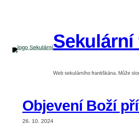
Přeskočit
na
obsah
Sekulární 
Web sekulárního františkána. Může slouž
Objevení Boží př
26. 10. 2024