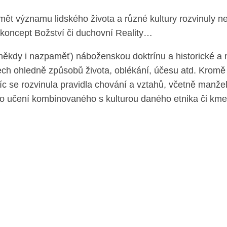
umět významu lidského života a různé kultury rozvinuly n
oncept Božství či duchovní Reality…
 (někdy i nazpaměť) náboženskou doktrínu a historické a 
lech ohledně způsobů života, oblékání, účesu atd. Kromě 
c se rozvinula pravidla chování a vztahů, včetně manžel
ého učení kombinovaného s kulturou daného etnika či km