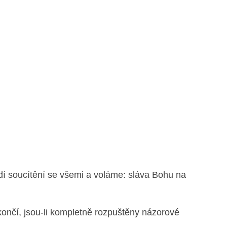
í soucítění se všemi a voláme: sláva Bohu na
končí, jsou-li kompletně rozpuštěny názorové