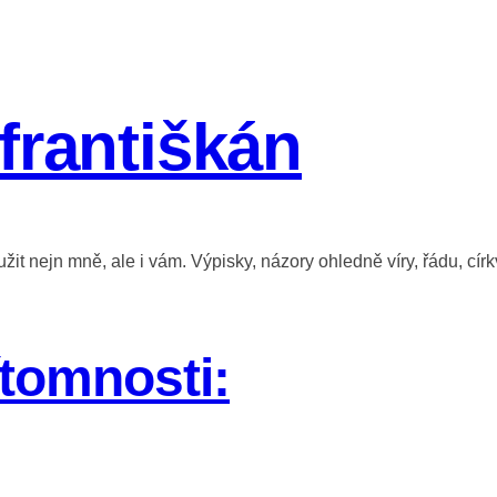
františkán
it nejn mně, ale i vám. Výpisky, názory ohledně víry, řádu, círk
ítomnosti: