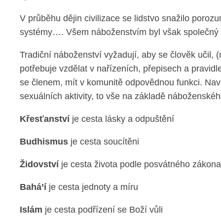
V průběhu dějin civilizace se lidstvo snažilo poroz
systémy…. Všem náboženstvím byl však společný k
Tradiční náboženství vyžadují, aby se člověk učil,
potřebuje vzdělat v nařízeních, přepisech a pravid
se členem, mít v komunitě odpovědnou funkci. Naví
sexuálních aktivity, to vše na základě nábožensk
Křesťanství
je cesta lásky a odpuštění
Budhismus
je cesta soucítěni
Židovství
je cesta života podle posvátného zákona
Bahá’í
je cesta jednoty a míru
Islám
je cesta podřízení se Boží vůli