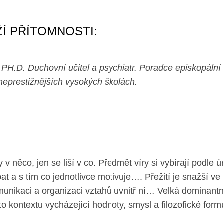
ŽÍ PŘÍTOMNOSTI:
.D. Duchovní učitel a psychiatr. Poradce episkopální a k
neprestižnějších vysokých školách.
ry v něco, jen se liší v co. Předmět víry si vybírají podle
t a s tím co jednotlivce motivuje…. Přežití je snažší v
unikaci a organizaci vztahů uvnitř ní… Velká dominantní
oto kontextu vycházející hodnoty, smysl a filozofické for