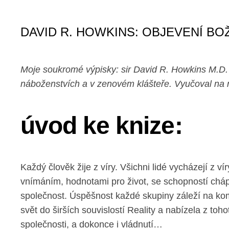
DAVID R. HOWKINS: OBJEVENÍ BO
Moje soukromé výpisky: sir David R. Howkins M.D. PH
náboženstvích a v zenovém klášteře. Vyučoval na 
úvod ke knize:
Každý člověk žije z víry. Všichni lidé vycházejí z ví
vnímáním, hodnotami pro život, se schopností chápa
společnost. Úspěšnost každé skupiny záleží na kom
svět do širších souvislostí Reality a nabízela z toh
společnosti, a dokonce i vládnutí…