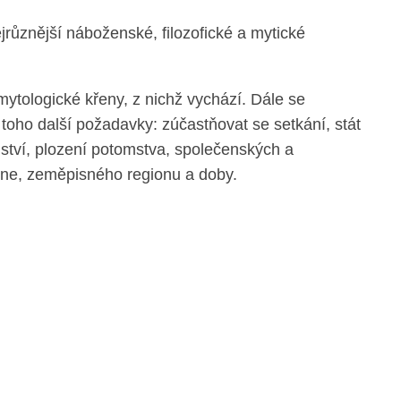
ejrůznější náboženské, filozofické a mytické
mytologické křeny, z nichž vychází. Dále se
toho další požadavky: zúčastňovat se setkání, stát
ství, plození potomstva, společenských a
ene, zeměpisného regionu a doby.