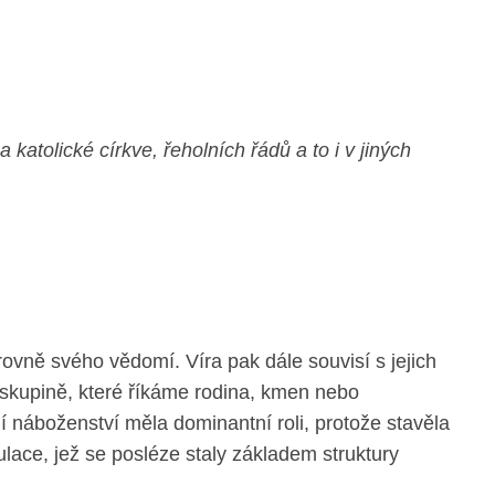
atolické církve, řeholních řádů a to i v jiných
 úrovně svého vědomí. Víra pak dále souvisí s jejich
e skupině, které říkáme rodina, kmen nebo
 náboženství měla dominantní roli, protože stavěla
mulace, jež se posléze staly základem struktury