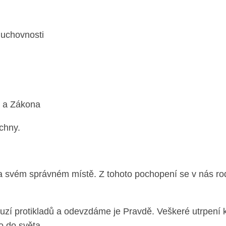
duchovnosti
y a Zákona
echny.
a svém správném místě. Z tohoto pochopení se v nás rod
uzí protikladů a odevzdáme je Pravdě. Veškeré utrpení 
o do světa.