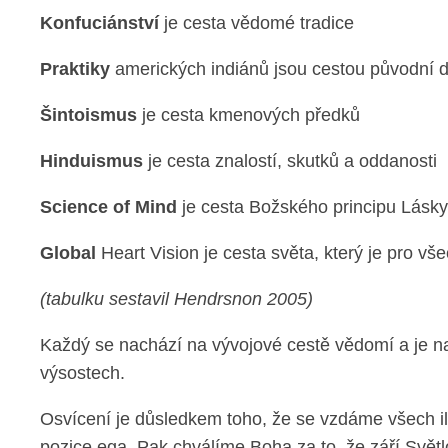
Konfuciánství
je cesta vědomé tradice
Praktiky
amerických indiánů jsou cestou původní 
Šintoismus
je cesta kmenových předků
Hinduismus
je cesta znalostí, skutků a oddanosti
Science of Mind
je cesta Božského principu Lásk
Global
Heart Vision je cesta světa, který je pro vš
(tabulku sestavil Hendrsnon 2005)
Každý se nachází na vývojové cestě vědomí a je n
výsostech.
Osvícení je důsledkem toho, že se vzdáme všech il
pozice ega. Pak chválíme Boha za to, že září Světl