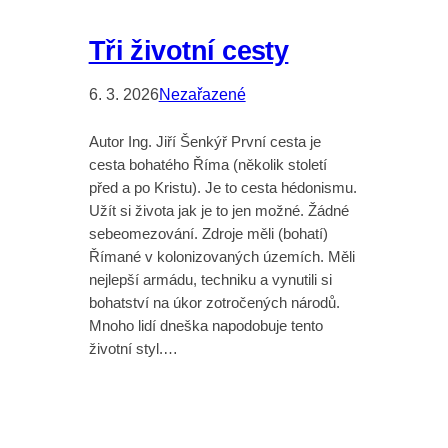
Tři životní cesty
6. 3. 2026
Nezařazené
Autor Ing. Jiří Šenkýř První cesta je
cesta bohatého Říma (několik století
před a po Kristu). Je to cesta hédonismu.
Užít si života jak je to jen možné. Žádné
sebeomezování. Zdroje měli (bohatí)
Římané v kolonizovaných územích. Měli
nejlepší armádu, techniku a vynutili si
bohatství na úkor zotročených národů.
Mnoho lidí dneška napodobuje tento
životní styl.…