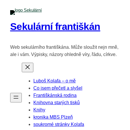
Sekulární františkán
Web sekulárního františkána. Může sloužit nejn mně,
ale i vám. Výpisky, názory ohledně víry, řádu, církve.
Luboš Kolafa – o mě
Co jsem přečetl a slyšel
Františkánská rodina
Knihovna starých tisků
Knihy
kronika MBS Plzeň
soukromé stránky Kolafa