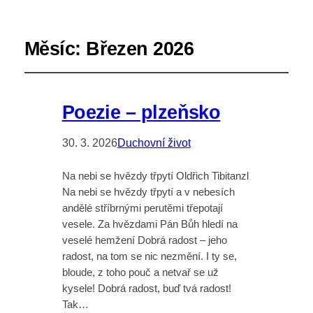
Měsíc:
Březen 2026
Poezie – plzeňsko
30. 3. 2026
Duchovní život
Na nebi se hvězdy třpytí Oldřich Tibitanzl
Na nebi se hvězdy třpytí a v nebesích
andělé stříbrnými perutěmi třepotají
vesele. Za hvězdami Pán Bůh hledí na
veselé hemžení Dobrá radost – jeho
radost, na tom se nic nezmění. I ty se,
bloude, z toho pouč a netvař se už
kysele! Dobrá radost, buď tvá radost!
Tak…