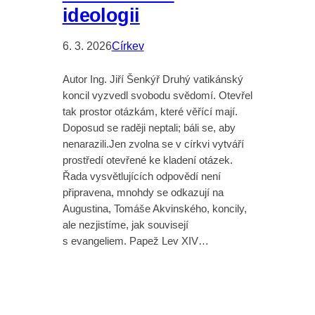
ideologii
6. 3. 2026
Církev
Autor Ing. Jiří Šenkýř Druhý vatikánský
koncil vyzvedl svobodu svědomí. Otevřel
tak prostor otázkám, které věřící mají.
Doposud se raději neptali; báli se, aby
nenarazili.Jen zvolna se v církvi vytváří
prostředí otevřené ke kladení otázek.
Řada vysvětlujících odpovědí není
připravena, mnohdy se odkazují na
Augustina, Tomáše Akvinského, koncily,
ale nezjistíme, jak souvisejí
s evangeliem. Papež Lev XIV…