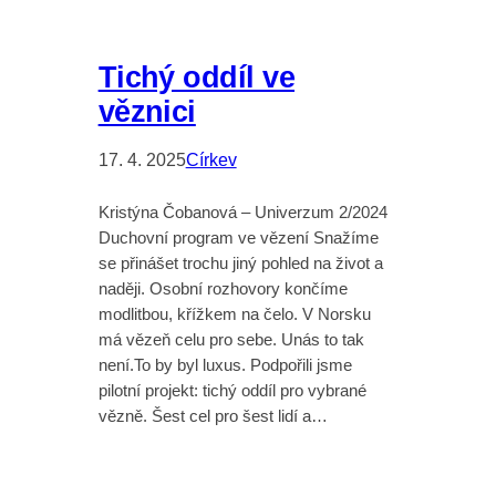
Tichý oddíl ve
věznici
17. 4. 2025
Církev
Kristýna Čobanová – Univerzum 2/2024
Duchovní program ve vězení Snažíme
se přinášet trochu jiný pohled na život a
naději. Osobní rozhovory končíme
modlitbou, křížkem na čelo. V Norsku
má vězeň celu pro sebe. Unás to tak
není.To by byl luxus. Podpořili jsme
pilotní projekt: tichý oddíl pro vybrané
vězně. Šest cel pro šest lidí a…