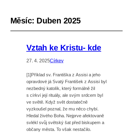
Měsíc:
Duben 2025
Vztah ke Kristu- kde
27. 4. 2025
Církev
[1]Příklad sv. Františka z Assisi a jeho
opravdové já Svatý František z Assisi byl
nezbedný katolík, který formálně žil
s církví její rituály, ale svým srdcem byl
ve světě. Když svět dostatečně
vyzkoušel poznal, že mu něco chybí.
Hledal živého Boha. Nejprve afektovaně
svlékl svůj světský šat před biskupem a
občany města. To však nestačilo.