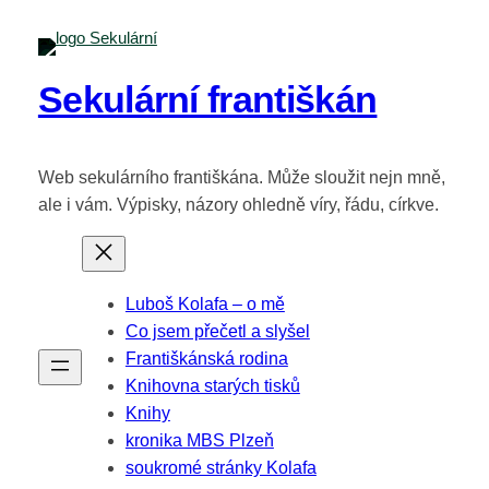
Sekulární františkán
Web sekulárního františkána. Může sloužit nejn mně,
ale i vám. Výpisky, názory ohledně víry, řádu, církve.
Luboš Kolafa – o mě
Co jsem přečetl a slyšel
Františkánská rodina
Knihovna starých tisků
Knihy
kronika MBS Plzeň
soukromé stránky Kolafa