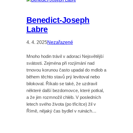
Benedict-Joseph
Labre
4. 4. 2025
Nezařazené
Mnoho hodin trávil v adoraci Nejsvětější
svátosti. Zejména při rozjímání nad
trnovou korunou často upadal do mdlob a
během těchto stavů prý levitoval nebo
bilokoval. Říkalo se také, že uzdravil
některé další bezdomovce, které potkal,
a že jim rozmnožil chléb. V posledních
letech svého života (po třicítce) žil v
Římě, nějaký čas bydlel v ruinách…