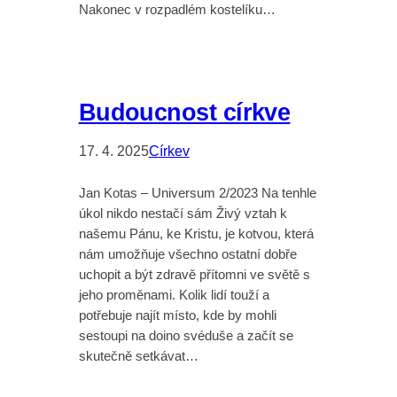
Nakonec v rozpadlém kostelíku…
Budoucnost církve
17. 4. 2025
Církev
Jan Kotas – Universum 2/2023 Na tenhle
úkol nikdo nestačí sám Živý vztah k
našemu Pánu, ke Kristu, je kotvou, která
nám umožňuje všechno ostatní dobře
uchopit a být zdravě přítomni ve světě s
jeho proměnami. Kolik lidí touží a
potřebuje najít místo, kde by mohli
sestoupi na doino svéduše a začít se
skutečně setkávat…