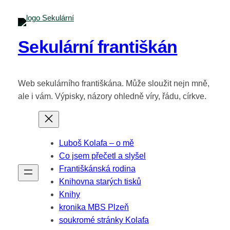
Sekulární františkán
Web sekulárního františkána. Může sloužit nejn mně,
ale i vám. Výpisky, názory ohledně víry, řádu, církve.
Luboš Kolafa – o mě
Co jsem přečetl a slyšel
Františkánská rodina
Knihovna starých tisků
Knihy
kronika MBS Plzeň
soukromé stránky Kolafa