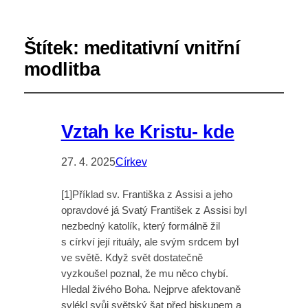
Štítek:
meditativní vnitřní
modlitba
Vztah ke Kristu- kde
27. 4. 2025
Církev
[1]Příklad sv. Františka z Assisi a jeho
opravdové já Svatý František z Assisi byl
nezbedný katolík, který formálně žil
s církví její rituály, ale svým srdcem byl
ve světě. Když svět dostatečně
vyzkoušel poznal, že mu něco chybí.
Hledal živého Boha. Nejprve afektovaně
svlékl svůj světský šat před biskupem a