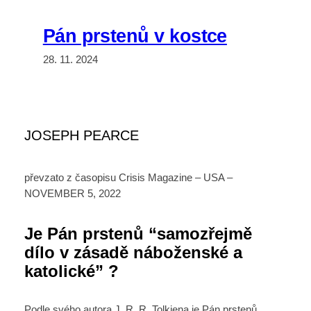
Pán prstenů v kostce
28. 11. 2024
JOSEPH PEARCE
převzato z časopisu Crisis Magazine – USA –
NOVEMBER 5, 2022
Je Pán prstenů “samozřejmě
dílo v zásadě náboženské a
katolické” ?
Podle svého autora J. R. R. Tolkiena je Pán prstenů