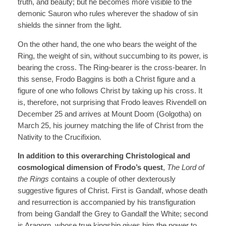
truth, and beauty; but he becomes more visible to the
demonic Sauron who rules wherever the shadow of sin
shields the sinner from the light.
On the other hand, the one who bears the weight of the
Ring, the weight of sin, without succumbing to its power, is
bearing the cross. The Ring-bearer is the cross-bearer. In
this sense, Frodo Baggins is both a Christ figure and a
figure of one who follows Christ by taking up his cross. It
is, therefore, not surprising that Frodo leaves Rivendell on
December 25 and arrives at Mount Doom (Golgotha) on
March 25, his journey matching the life of Christ from the
Nativity to the Crucifixion.
In addition to this overarching Christological and
cosmological dimension of Frodo’s quest
,
The Lord of
the Rings
contains a couple of other dexterously
suggestive figures of Christ. First is Gandalf, whose death
and resurrection is accompanied by his transfiguration
from being Gandalf the Grey to Gandalf the White; second
is Aragorn, whose true kingship gives him the power to