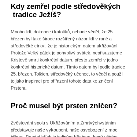
Kdy zemřel podle středověkých
tradice Ježíš?
Mnoho lidí, dokonce i katolíků, nebude vědět, že 25.
březen byl také široce rozšířený názor lidí v rané a
středověké církvi, že je historickým datem ukřižování.
Protože Velký pátek je pohyblivý svátek, nepřisuzujeme
Kristově smrti konkrétní datum, přesto zemřel v jedno
konkrétní historické datum. Tímto datem byl podle tradice
25. březen. Tolkien, středověký učenec, to věděl a použil
to jako inspiraci pro přiřazení tohoto data ke zničení
Prstenu.
Proč musel být prsten zničen?
Zvěstování spolu s Ukřižováním a Zmrtvýchvstáním
představuje naše vykoupení, naše osvobození z moci
hříchu. Prvotní hřích je jediným hříchem, který vládne