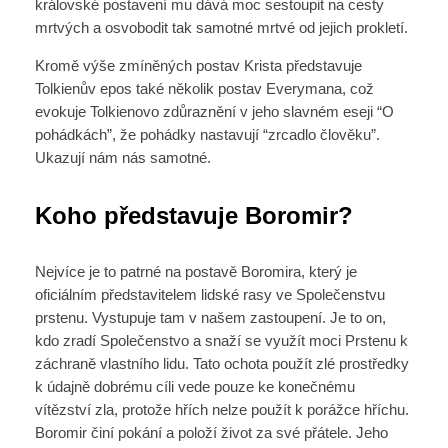
královské postavení mu dává moc sestoupit na cesty
mrtvých a osvobodit tak samotné mrtvé od jejich prokletí.
Kromě výše zmíněných postav Krista představuje
Tolkienův epos také několik postav Everymana, což
evokuje Tolkienovo zdůraznění v jeho slavném eseji “O
pohádkách”, že pohádky nastavují “zrcadlo člověku”.
Ukazují nám nás samotné.
Koho představuje Boromir?
Nejvíce je to patrné na postavě Boromira, který je
oficiálním představitelem lidské rasy ve Společenstvu
prstenu. Vystupuje tam v našem zastoupení. Je to on,
kdo zradí Společenstvo a snaží se využít moci Prstenu k
záchraně vlastního lidu. Tato ochota použít zlé prostředky
k údajně dobrému cíli vede pouze ke konečnému
vítězství zla, protože hřích nelze použít k porážce hříchu.
Boromir činí pokání a položí život za své přátele. Jeho