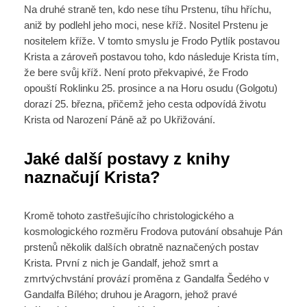
Na druhé straně ten, kdo nese tíhu Prstenu, tíhu hříchu,
aniž by podlehl jeho moci, nese kříž. Nositel Prstenu je
nositelem kříže. V tomto smyslu je Frodo Pytlík postavou
Krista a zároveň postavou toho, kdo následuje Krista tím,
že bere svůj kříž. Není proto překvapivé, že Frodo
opouští Roklinku 25. prosince a na Horu osudu (Golgotu)
dorazí 25. března, přičemž jeho cesta odpovídá životu
Krista od Narození Páně až po Ukřižování.
Jaké další postavy z knihy
naznačují Krista?
Kromě tohoto zastřešujícího christologického a
kosmologického rozměru Frodova putování obsahuje Pán
prstenů několik dalších obratně naznačených postav
Krista. První z nich je Gandalf, jehož smrt a
zmrtvýchvstání provází proměna z Gandalfa Šedého v
Gandalfa Bílého; druhou je Aragorn, jehož pravé