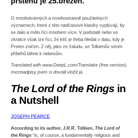
prstenů je 25.březen.
O mnohotvárných a mnohostranně použitelných
významech, které z této nadčasové klasiky vyplývají, by
se dalo a mělo říci mnohem více. V podstatě nebo ve
zkratce však lze říci, že klíč je třeba hledat v datu, kdy je
Prsten zničen. Z něj, jako ze žaludu, se Tolkienův strom
příběhů táhne k nebesům.
Translated with www.DeepL.com/Translator (free version),
mezinadpisy jsem si dovolil vložit já.
The Lord of the Rings
in
a Nutshell
JOSEPH PEARCE
According to its author, J.R.R. Tolkien,
The Lord of
the Rings
“is, of course, a fundamentally religious and