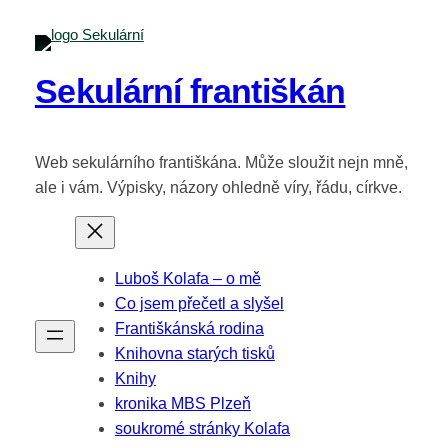
Přeskočit
na
obsah
Sekulární františkán
Web sekulárního františkána. Může sloužit nejn mně,
ale i vám. Výpisky, názory ohledně víry, řádu, církve.
Luboš Kolafa – o mě
Co jsem přečetl a slyšel
Františkánská rodina
Knihovna starých tisků
Knihy
kronika MBS Plzeň
soukromé stránky Kolafa