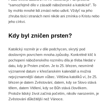
“samozřejmě dílo v zásadě náboženské a katolické”. To
by mohlo mnohé lidi zmást nebo udivit. Vždyť na jeho
zhruba tisíci stranách není nikde ani zmínka o Kristu nebo
jeho církvi.
Kdy byl zničen prsten?
Katolický rozměr je v díle podchycen, skrytý pod
doslovným povrchem mnoha způsoby. Konkrétně klíč k
pochopení náboženského rozměru díla je třeba hledat v
datu, kdy je Prsten zničen. Je to 25. březen, nesmírně
významné datum v křesťanském kalendáři a možná
nejvýznamnější datum vůbec. Většina katolíků ví, že 25.
březen je datem Zvěstování, datem, kdy se Slovo stává
tělem, datem Vtělení, kdy se Bůh stává člověkem.
Protože lidský život začíná početím, nikoliv narozením, je
Zvěstování důležitější než Vánoce.