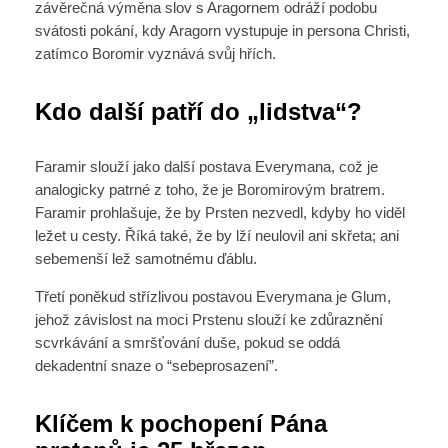
závěrečná výměna slov s Aragornem odráží podobu
svátosti pokání, kdy Aragorn vystupuje in persona Christi,
zatímco Boromir vyznává svůj hřích.
Kdo další patří do „lidstva“?
Faramir slouží jako další postava Everymana, což je
analogicky patrné z toho, že je Boromirovým bratrem.
Faramir prohlašuje, že by Prsten nezvedl, kdyby ho viděl
ležet u cesty. Říká také, že by lží neulovil ani skřeta; ani
sebemenší lež samotnému ďáblu.
Třetí poněkud střízlivou postavou Everymana je Glum,
jehož závislost na moci Prstenu slouží ke zdůraznění
scvrkávání a smršťování duše, pokud se oddá
dekadentní snaze o “sebeprosazení”.
Klíčem k pochopení Pána