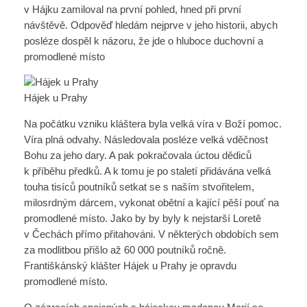
v Hájku zamiloval na první pohled, hned při první
návštěvě. Odpověď hledám nejprve v jeho historii, abych
posléze dospěl k názoru, že jde o hluboce duchovní a
promodlené místo
Hájek u Prahy
Na počátku vzniku kláštera byla velká víra v Boží pomoc.
Víra plná odvahy. Následovala posléze velká vděčnost
Bohu za jeho dary. A pak pokračovala úctou dědiců
k příběhu předků. A k tomu je po staletí přidávána velká
touha tisíců poutníků setkat se s naším stvořitelem,
milosrdným dárcem, vykonat obětní a kající pěší pouť na
promodlené místo. Jako by by byly k nejstarší Loretě
v Čechách přímo přitahováni. V některých obdobích sem
za modlitbou přišlo až 60 000 poutníků ročně.
Františkánský klášter Hájek u Prahy je opravdu
promodlené místo.