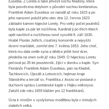
Eusebia. Z Loreta si také přivezli sochu Madony, která
byla posvěcena dotykem s původní sochou loretánskou.
František Adam Eusebius se narodil až roku 1623 a po
jeho narození položil jeho otec dne 12. června 1623
základní kámen hájecké Lorety. Pro velký počet poutníků
byla kaple za pár let rozšířena. Kardinál ji po třech létech
opět navštívil a rozšířenou nově vysvětil 8. září 1630.
Hrabě Florián Jetřich, císařský komorník a nejvyšší
dvorní maršálek, zemřel dne 7. května 1653. Jeho choť,
která mu dala vedle syna a dědice ještě šest dcer,
předešla na onen svět již roku 1649. O hájeckou Loretu
pečoval po 35 let poustevník, žijící v domku u kaple. Syn
Floriánův František Adam Eusebius, pán na Kladně,
Tachlovicích, Újezdě a Letovicích, hejtman kraje
Slánského a terciář sv. Františka z Assisi se postaral o
duchovní správu Loretánské kaple v Hájku velkoryse.
Založil zde roku 1659 klášter pro 12 františkánů.
Úcta k místům s vyslyšenou modlitbou byla v minulých
staletích velká.