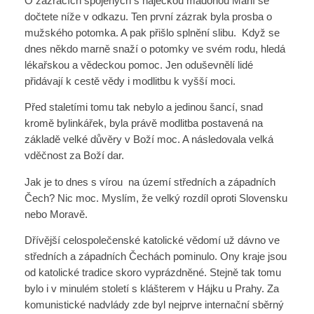
O zázracích spojených s hájeckou madonou Marií se
dočtete níže v odkazu. Ten první zázrak byla prosba o
mužského potomka. A pak přišlo splnění slibu. Když se
dnes někdo marně snaží o potomky ve svém rodu, hledá
lékařskou a vědeckou pomoc. Jen oduševnělí lidé
přidávají k cestě vědy i modlitbu k vyšší moci.
Před staletími tomu tak nebylo a jedinou šancí, snad
kromě bylinkářek, byla právě modlitba postavená na
základě velké důvěry v Boží moc. A následovala velká
vděčnost za Boží dar.
Jak je to dnes s vírou na území středních a západních
Čech? Nic moc. Myslím, že velký rozdíl oproti Slovensku
nebo Moravě.
Dřívější celospolečenské katolické vědomí už dávno ve
středních a západních Čechách pominulo. Ony kraje jsou
od katolické tradice skoro vyprázdněné. Stejně tak tomu
bylo i v minulém století s klášterem v Hájku u Prahy. Za
komunistické nadvlády zde byl nejprve internační sběrný