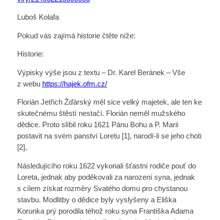
Luboš Kolafa
Pokud vás zajímá historie čtěte níže:
Historie:
Výpisky výše jsou z textu – Dr. Karel Beránek – Vše
z webu
https://hajek.ofm.cz/
Florián Jetřich Žďárský měl sice velký majetek, ale ten ke
skutečnému štěstí nestačí. Florián neměl mužského
dědice. Proto slíbil roku 1621 Pánu Bohu a P. Marii
postavit na svém panství Loretu [1], narodí-li se jeho choti
[2],
Následujícího roku 1622 vykonali šťastní rodiče pouť do
Loreta, jednak aby poděkovali za narození syna, jednak
s cílem získat rozměry Svatého domu pro chystanou
stavbu. Modlitby o dědice byly vyslyšeny a Eliška
Korunka prý porodila téhož roku syna Františka Adama