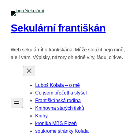
Přeskočit
na
obsah
Sekulární františkán
Web sekulárního františkána. Může sloužit nejn mně,
ale i vám. Výpisky, názory ohledně víry, řádu, církve.
Luboš Kolafa – o mě
Co jsem přečetl a slyšel
Františkánská rodina
Knihovna starých tisků
Knihy
kronika MBS Plzeň
soukromé stránky Kolafa