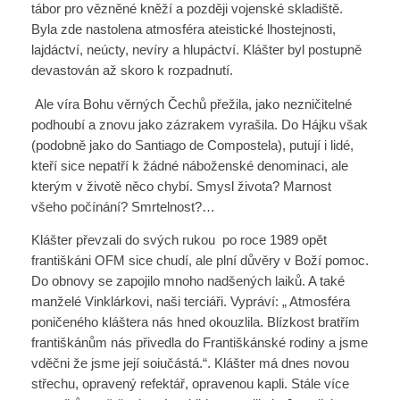
tábor pro vězněné kněží a později vojenské skladiště.
Byla zde nastolena atmosféra ateistické lhostejnosti,
lajdáctví, neúcty, nevíry a hlupáctví. Klášter byl postupně
devastován až skoro k rozpadnutí.
Ale víra Bohu věrných Čechů přežila, jako nezničitelné
podhoubí a znovu jako zázrakem vyrašila. Do Hájku však
(podobně jako do Santiago de Compostela), putují i lidé,
kteří sice nepatří k žádné náboženské denominaci, ale
kterým v životě něco chybí. Smysl života? Marnost
všeho počínání? Smrtelnost?…
Klášter převzali do svých rukou po roce 1989 opět
františkáni OFM sice chudí, ale plní důvěry v Boží pomoc.
Do obnovy se zapojilo mnoho nadšených laiků. A také
manželé Vinklárkovi, naši terciáři. Vypráví: „ Atmosféra
poničeného kláštera nás hned okouzlila. Blízkost bratřím
františkánům nás přivedla do Františkánské rodiny a jsme
vděčni že jsme její soiučástá.“. Klášter má dnes novou
střechu, opravený refektář, opravenou kapli. Stále více