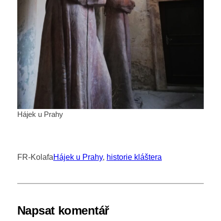
Hájek u Prahy
FR-Kolafa
Hájek u Prahy
, 
historie kláštera
Napsat komentář