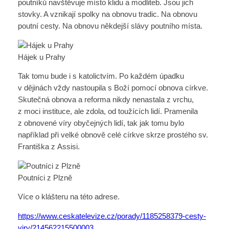
poutníků navštěvuje místo klidu a modliteb. Jsou jich
stovky. A vznikají spolky na obnovu tradic. Na obnovu
poutní cesty. Na obnovu někdejší slávy poutního místa.
Hájek u Prahy
Tak tomu bude i s katolictvím. Po každém úpadku
v dějinách vždy nastoupila s Boží pomocí obnova církve.
Skutečná obnova a reforma nikdy nenastala z vrchu,
z moci instituce, ale zdola, od toužících lidí. Pramenila
z obnovené víry obyčejných lidí, tak jak tomu bylo
například při velké obnově celé církve skrze prostého sv.
Františka z Assisi.
Poutníci z Plzně
Více o klášteru na této adrese.
https://www.ceskatelevize.cz/porady/1185258379-cesty-
viry/214562215500003