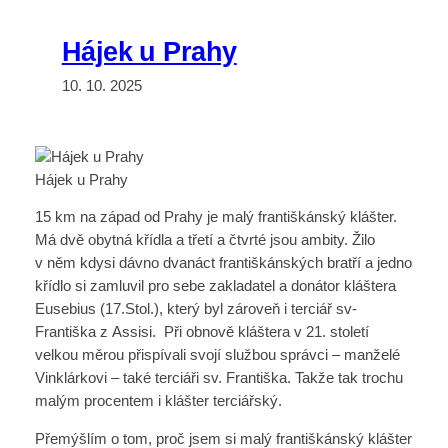
Hájek u Prahy
10. 10. 2025
Hájek u Prahy
15 km na západ od Prahy je malý františkánský klášter.
Má dvě obytná křídla a třetí a čtvrté jsou ambity. Žilo
v něm kdysi dávno dvanáct františkánských bratří a jedno
křídlo si zamluvil pro sebe zakladatel a donátor kláštera
Eusebius (17.Stol.), který byl zároveň i terciář sv-
Františka z Assisi. Při obnově kláštera v 21. století
velkou měrou přispívali svojí službou správci – manželé
Vinklárkovi – také terciáři sv. Františka. Takže tak trochu
malým procentem i klášter terciářský.
Přemýšlím o tom, proč jsem si malý františkánský klášter