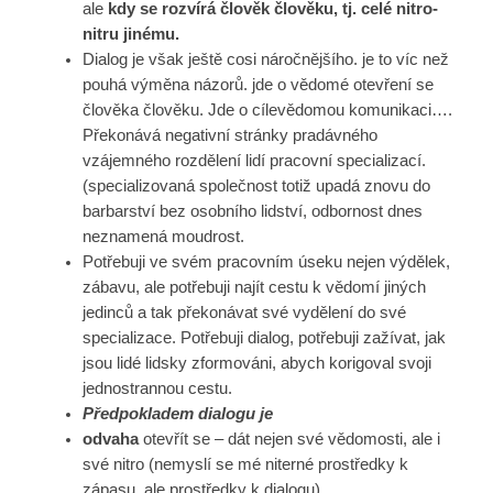
ale
kdy se rozvírá člověk člověku, tj. celé nitro-
nitru jinému.
Dialog je však ještě cosi náročnějšího. je to víc než
pouhá výměna názorů. jde o vědomé otevření se
člověka člověku. Jde o cílevědomou komunikaci….
Překonává negativní stránky pradávného
vzájemného rozdělení lidí pracovní specializací.
(specializovaná společnost totiž upadá znovu do
barbarství bez osobního lidství, odbornost dnes
neznamená moudrost.
Potřebuji ve svém pracovním úseku nejen výdělek,
zábavu, ale potřebuji najít cestu k vědomí jiných
jedinců a tak překonávat své vydělení do své
specializace. Potřebuji dialog, potřebuji zažívat, jak
jsou lidé lidsky zformováni, abych korigoval svoji
jednostrannou cestu.
Předpokladem dialogu je
odvaha
otevřít se – dát nejen své vědomosti, ale i
své nitro (nemyslí se mé niterné prostředky k
zápasu, ale prostředky k dialogu)