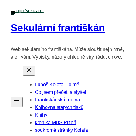
Přeskočit
na
obsah
Sekulární františkán
Web sekulárního františkána. Může sloužit nejn mně,
ale i vám. Výpisky, názory ohledně víry, řádu, církve.
Luboš Kolafa – o mě
Co jsem přečetl a slyšel
Františkánská rodina
Knihovna starých tisků
Knihy
kronika MBS Plzeň
soukromé stránky Kolafa