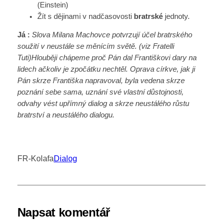
(Einstein)
Žít s dějinami v nadčasovosti
bratrské
jednoty.
Já :
Slova Milana Machovce potvrzují účel bratrského
soužití v neustále se měnícím světě. (viz Fratelli
Tuti)Hlouběji chápeme proč Pán dal Františkovi dary na
lidech ačkoliv je zpočátku nechtěl. Oprava církve, jak ji
Pán skrze Františka napravoval, byla vedena skrze
poznání sebe sama, uznání své vlastní důstojnosti,
odvahy vést upřímný dialog a skrze neustálého růstu
bratrství a neustálého dialogu.
FR-Kolafa
Dialog
Napsat komentář