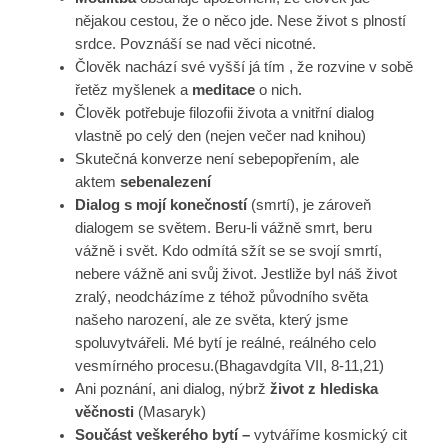
nějakou cestou, že o něco jde. Nese život s plností
srdce. Povznáší se nad věci nicotné.
Člověk nachází své vyšší já tím , že rozvine v sobě
řetěz myšlenek a
meditace
o nich.
Člověk potřebuje filozofii života a vnitřní dialog
vlastně po celý den (nejen večer nad knihou)
Skutečná konverze není sebepopřením, ale
aktem
sebenalezení
Dialog s mojí konečností
(smrtí), je zároveň
dialogem se světem. Beru-li vážně smrt, beru
vážně i svět. Kdo odmítá sžít se se svojí smrtí,
nebere vážně ani svůj život. Jestliže byl náš život
zralý, neodcházíme z téhož původního světa
našeho narození, ale ze světa, který jsme
spoluvytvářeli. Mé bytí je reálné, reálného celo
vesmírného procesu.(Bhagavdgíta VII, 8-11,21)
Ani poznání, ani dialog, nýbrž
život z hlediska
věčnosti
(Masaryk)
Součást veškerého bytí –
vytváříme kosmický cit