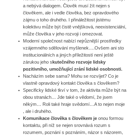
a nebývá dialogem. Člověk musí žít nejen s
člověkem, ale i vedle člověka, bez opravdového
zájmu o toho druhého. I přináležitost jistému
kolektivu může být čistě vnějšková, neexistenciální,
může člověka v jeho rozvoji i omezovat.
Moderní společnost nabízí nejrůznější prostředky
vzájemného sdělování myšlenek….Ovšem ani sto
institucionálních a jiných příležitostí není ještě
zárukou jeho s
kutečného rozvoje lidsky
pozitivního, umožňující zrání lidské osobnosti.
Nacházím sebe sama? Mohu se rozvíjet? Co je
vlastně opravdový kontakt člověka s člověkem?
Specificky lidské tkví v tom, že aktivita může být na
obou stranách… Jde také o vědomí, že jsem
někým… Roli také hraje svědomí…A to nejen moje
, ale i druhého.
Komunikace člověka s člověkem je
onou formou
kontaktu, při níž se nejen srovnává rozum s
rozumem, poznání s poznáním, názor s názorem,