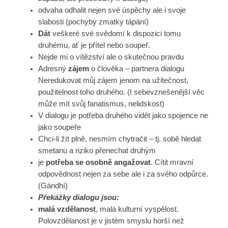
odvaha odhalit nejen své úspěchy ale i svoje
slabosti (pochyby zmatky tápání)
Dát
veškeré své svědomí k dispozici tomu
druhému, ať je přítel nebo soupeř.
Nejde mi o vítězství ale o skutečnou pravdu
Adresný
zájem
o člověka – partnera dialogu
Neredukovat můj zájem jenom na užitečnost,
použitelnost toho druhého. (I sebevznešenější věc
může mít svůj fanatismus, nelidskost)
V dialogu je potřeba druhého vidět jako spojence ne
jako soupeře
Chci-li žít plně, nesmím chytračit – tj. sobě hledat
smetanu a riziko přenechat druhým
je
potřeba se osobně angažovat
. Cítit mravní
odpovědnost nejen za sebe ale i za svého odpůrce.
(Gándhí)
Překážky dialogu jsou:
malá vzdělanost
, malá kulturní vyspělost.
Polovzdělanost je v jistém smyslu horší než