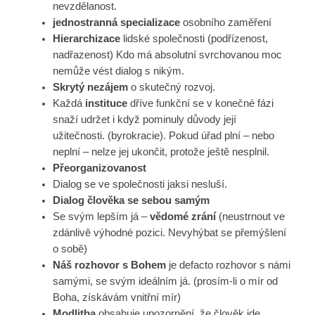
nevzdělanost.
jednostranná specializace
osobního zaměření
Hierarchizace
lidské společnosti (podřízenost,
nadřazenost) Kdo má absolutní svrchovanou moc
nemůže vést dialog s nikým.
Skrytý nezájem
o skutečný rozvoj.
Každá
instituce
dříve funkční se v konečné fázi
snaží udržet i když pominuly důvody její
užitečnosti. (byrokracie). Pokud úřad plní – nebo
neplní – nelze jej ukončit, protože ještě nesplnil.
Přeorganizovanost
Dialog se ve společnosti jaksi nesluší.
Dialog člověka se sebou samým
Se svým lepším já –
vědomé zrání
(neustrnout ve
zdánlivě výhodné pozici. Nevyhýbat se přemýšlení
o sobě)
Náš rozhovor s Bohem
je defacto rozhovor s námi
samými, se svým ideálním já. (prosím-li o mír od
Boha, získávám vnitřní mír)
Modlitba
obsahuje upozornění, že člověk jde