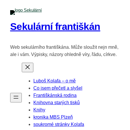
Sekulární františkán
Web sekulárního františkána. Může sloužit nejn mně,
ale i vám. Výpisky, názory ohledně víry, řádu, církve.
Luboš Kolafa – o mě
Co jsem přečetl a slyšel
Františkánská rodina
Knihovna starých tisků
Knihy
kronika MBS Plzeň
soukromé stránky Kolafa