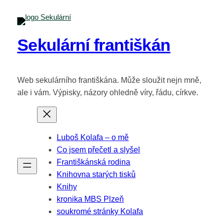
Sekulární františkán
Web sekulárního františkána. Může sloužit nejn mně,
ale i vám. Výpisky, názory ohledně víry, řádu, církve.
Luboš Kolafa – o mě
Co jsem přečetl a slyšel
Františkánská rodina
Knihovna starých tisků
Knihy
kronika MBS Plzeň
soukromé stránky Kolafa