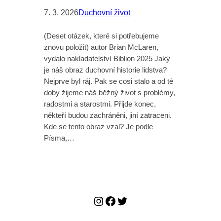
7. 3. 2026
Duchovní život
(Deset otázek, které si potřebujeme
znovu položit) autor Brian McLaren,
vydalo nakladatelství Biblion 2025 Jaký
je náš obraz duchovní historie lidstva?
Nejprve byl ráj. Pak se cosi stalo a od té
doby žijeme náš běžný život s problémy,
radostmi a starostmi. Přijde konec,
někteří budou zachráněni, jiní zatraceni.
Kde se tento obraz vzal? Je podle
Písma,…
Instagram
Facebook
Twitter