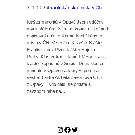
3. 1. 2026
Františkánská místa v ČR
Klášter minoritů v Opavě Jsem vděčný
mým přátelům, že se nakonec ujal nápad
popisovat naše oblíbená františkánská
místa v ČR. V seriálu už vyšlo: Klášter
Františkánů v Plzni, klášter Hájek u
Prahy, Klášter františkánů PMS v Praze,
klášter kapucínů v Sušici. Dnes klášter
minoritů v Opavě na který vzpomíná
sestra Blanka Alžběta Závorková OFS
z Opavy. Kdo další se přidáte a
zavzpomínáte na…
Instagram
Facebook
Twitter