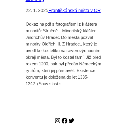
22. 1. 2025
Františkánská místa v ČR
Odkaz na pdf s fotografiemi z kláštera
minoritů: Stručně – Minoritský klášter –
Jindřichův Hradec Do města pozval
minority Oldřich III. Z Hradce., který je
uvedl ke kostelíku na severovýchodním
okraji města. Byl to kostel farní. Již před
rokem 1200, pak byl předán Německým
rytířům, kteří jej přestavěli. Existence
konventu je doložena do let 1335-
1342. (Souvislost s…
Instagram
Facebook
Twitter