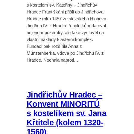
s kostelem sv. Kateřiny – Jindřichův
Hradec Františkáni přišli do Jindřichova
Hradce roku 1457 ze slezského Hlohova.
Jindřich IV. z Hradce řeholníkům daroval
nejenom pozemky, ale také vystavěl na
vlastní náklady klášterní komplex.
Fundaci pak rozšířila Anna z
Münstenberka, vdova po Jindřichu IV. z
Hradce. Nechala naproti…
Jindřichův Hradec –
Konvent MINORITŮ
s kostelíkem sv. Jana
Křtitele (kolem 1320-
1560)