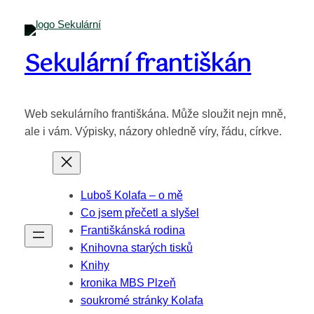
Sekulární františkán
Web sekulárního františkána. Může sloužit nejn mně,
ale i vám. Výpisky, názory ohledně víry, řádu, církve.
Luboš Kolafa – o mě
Co jsem přečetl a slyšel
Františkánská rodina
Knihovna starých tisků
Knihy
kronika MBS Plzeň
soukromé stránky Kolafa